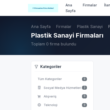
Ana
Firmalar
İla
Sayfa
Ana Sayfa
Firmalar
Plastik Sanayi
P
Plastik Sanayi Firmaları
Toplam 0 firma bulundu
Kategoriler
Tüm Kategoriler
0
Sosyal Medya Hizmetleri
2
Alışveriş
0
Teknoloji
0