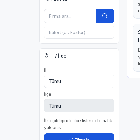
İl / İlçe
l
İl
İlçe
İl seçildiğinde ilçe listesi otomatik
yüklenir.