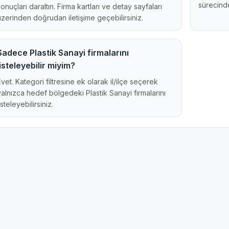
sürecinde
sonuçları daraltın. Firma kartları ve detay sayfaları
üzerinden doğrudan iletişime geçebilirsiniz.
Sadece Plastik Sanayi firmalarını
listeleyebilir miyim?
Evet. Kategori filtresine ek olarak il/ilçe seçerek
yalnızca hedef bölgedeki Plastik Sanayi firmalarını
isteleyebilirsiniz.