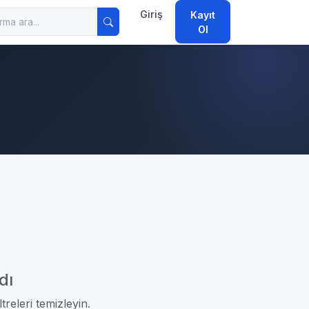
Giriş
Kayıt
Ol
dı
treleri temizleyin.