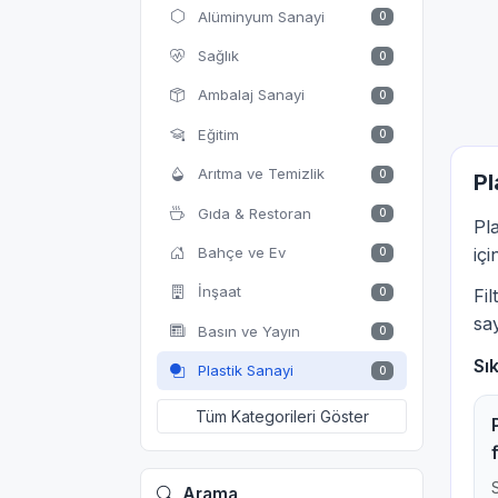
Alüminyum Sanayi
0
Sağlık
0
Ambalaj Sanayi
0
Eğitim
0
Arıtma ve Temizlik
0
Pl
Gıda & Restoran
0
Pl
Bahçe ve Ev
içi
0
İnşaat
0
Fi
say
Basın ve Yayın
0
Sı
Plastik Sanayi
0
Tüm Kategorileri Göster
Arama