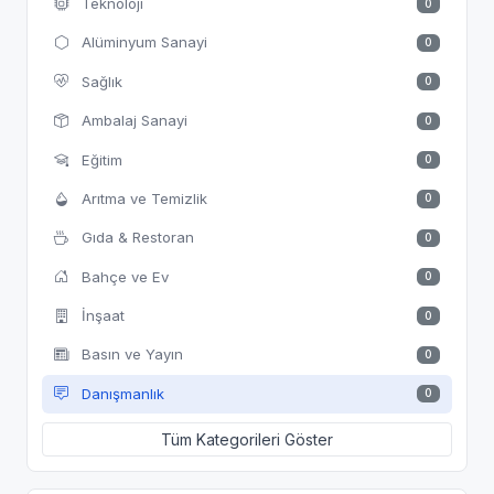
Teknoloji
0
Alüminyum Sanayi
0
Sağlık
0
Ambalaj Sanayi
0
Eğitim
0
Arıtma ve Temizlik
0
Gıda & Restoran
0
Bahçe ve Ev
0
İnşaat
0
Basın ve Yayın
0
Danışmanlık
0
Tüm Kategorileri Göster