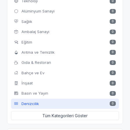
Teknoloji
0
Alüminyum Sanayi
0
Sağlık
0
Ambalaj Sanayi
0
Eğitim
0
Arıtma ve Temizlik
0
Gıda & Restoran
0
Bahçe ve Ev
0
İnşaat
0
Basın ve Yayın
0
Denizcilik
0
Tüm Kategorileri Göster