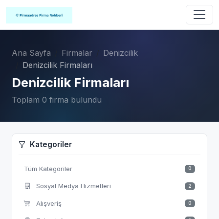
Ana Sayfa
Firmalar
Denizcilik
Denizcilik Firmaları
Denizcilik Firmaları
Toplam 0 firma bulundu
Kategoriler
Tüm Kategoriler
0
Sosyal Medya Hizmetleri
2
Alışveriş
0