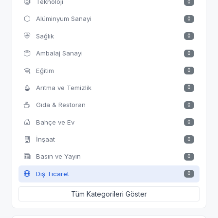
Teknoloji
0
Alüminyum Sanayi
0
Sağlık
0
Ambalaj Sanayi
0
Eğitim
0
Arıtma ve Temizlik
0
Gıda & Restoran
0
Bahçe ve Ev
0
İnşaat
0
Basın ve Yayın
0
Dış Ticaret
0
Tüm Kategorileri Göster