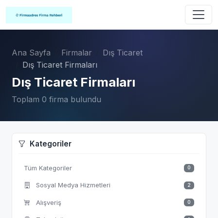
Ana Sayfa
Firmalar
Dış Ticaret
Dış Ticaret Firmaları
Dış Ticaret Firmaları
Toplam 0 firma bulundu
Kategoriler
Tüm Kategoriler
0
Sosyal Medya Hizmetleri
2
Alışveriş
0