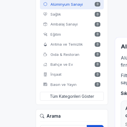
Alüminyum Sanayi
0
Sağlık
0
Ambalaj Sanayi
0
Eğitim
0
Arıtma ve Temizlik
0
Al
Gıda & Restoran
0
Al
Bahçe ve Ev
fir
0
İnşaat
0
Fi
say
Basın ve Yayın
0
Sı
Tüm Kategorileri Göster
Arama