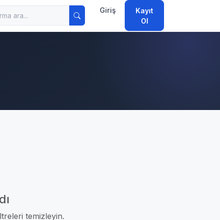
Giriş
Kayıt
Ol
dı
treleri temizleyin.