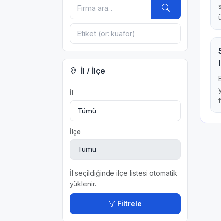
İl / İlçe
İl
f
İlçe
İl seçildiğinde ilçe listesi otomatik
yüklenir.
Filtrele