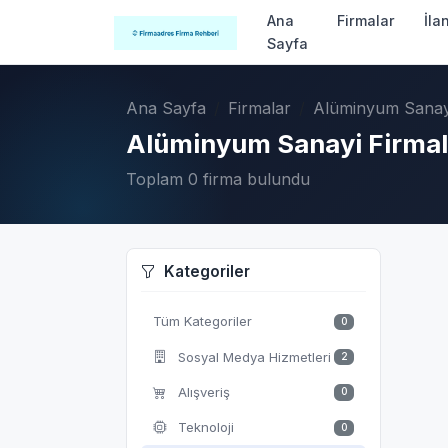
Ana
Firmalar
İla
Sayfa
Ana Sayfa
Firmalar
Alüminyum Sanay
Alüminyum Sanayi Firmal
Toplam 0 firma bulundu
Kategoriler
Tüm Kategoriler
0
Sosyal Medya Hizmetleri
2
Alışveriş
0
Teknoloji
0