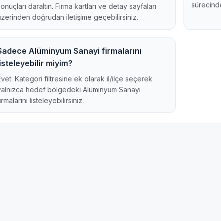
sürecinde
sonuçları daraltın. Firma kartları ve detay sayfaları
üzerinden doğrudan iletişime geçebilirsiniz.
Sadece Alüminyum Sanayi firmalarını
listeleyebilir miyim?
Evet. Kategori filtresine ek olarak il/ilçe seçerek
yalnızca hedef bölgedeki Alüminyum Sanayi
irmalarını listeleyebilirsiniz.