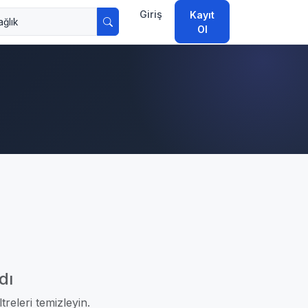
Giriş
Kayıt
Ol
dı
treleri temizleyin.