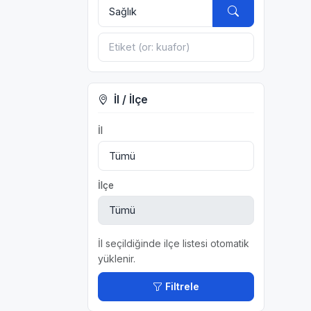
İl / İlçe
İl
İlçe
İl seçildiğinde ilçe listesi otomatik
yüklenir.
Filtrele