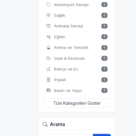
Alüminyum Sanayi
0
Sağlık
0
Ambalaj Sanayi
0
Eğitim
0
Arıtma ve Temizlik
0
Gıda & Restoran
0
Bahçe ve Ev
0
İnşaat
0
Basın ve Yayın
0
Tüm Kategorileri Göster
Arama