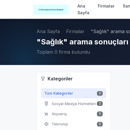
Ana
Firmalar
İla
Sayfa
Ana Sayfa
Firmalar
"Sağlık" arama s
"Sağlık" arama sonuçları
Toplam 0 firma bulundu
Kategoriler
Tüm Kategoriler
0
Sosyal Medya Hizmetleri
2
Alışveriş
0
Teknoloji
0