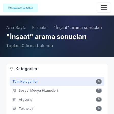
Ana Sayfa
Firmalar
"İnşaat" arama sonuçları
"İnşaat" arama sonuçları
Toplam 0 firma bulundu
Kategoriler
Tüm Kategoriler
0
Sosyal Medya Hizmetleri
2
Alışveriş
0
Teknoloji
0