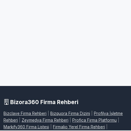
Bizora360 Firma Rehberi
Bizclave Firma Rehberi
|
Bizquora Firma Dizini
|
Profilya İşletme
Rehberi
|
Zeymedya Firma Rehberi
|
Profica Firma Platformu
|
Markify360 Firma Listesi
|
Firmalio Yerel Firma Rehberi
|